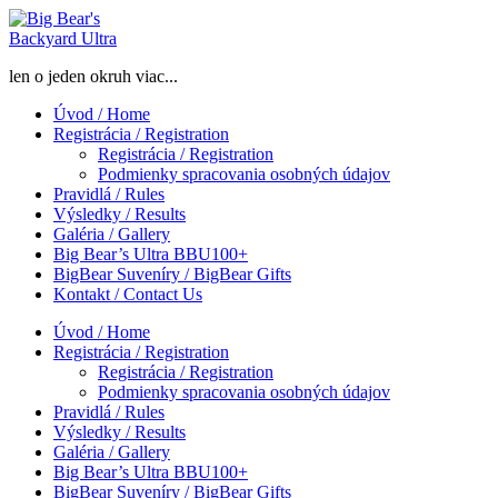
Skip
to
content
len o jeden okruh viac...
Úvod / Home
Registrácia / Registration
Registrácia / Registration
Podmienky spracovania osobných údajov
Pravidlá / Rules
Výsledky / Results
Galéria / Gallery
Big Bear’s Ultra BBU100+
BigBear Suveníry / BigBear Gifts
Kontakt / Contact Us
Úvod / Home
Registrácia / Registration
Registrácia / Registration
Podmienky spracovania osobných údajov
Pravidlá / Rules
Výsledky / Results
Galéria / Gallery
Big Bear’s Ultra BBU100+
BigBear Suveníry / BigBear Gifts