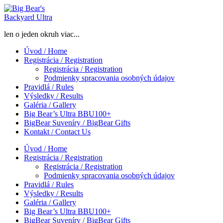
Skip
to
content
len o jeden okruh viac...
Úvod / Home
Registrácia / Registration
Registrácia / Registration
Podmienky spracovania osobných údajov
Pravidlá / Rules
Výsledky / Results
Galéria / Gallery
Big Bear’s Ultra BBU100+
BigBear Suveníry / BigBear Gifts
Kontakt / Contact Us
Úvod / Home
Registrácia / Registration
Registrácia / Registration
Podmienky spracovania osobných údajov
Pravidlá / Rules
Výsledky / Results
Galéria / Gallery
Big Bear’s Ultra BBU100+
BigBear Suveníry / BigBear Gifts